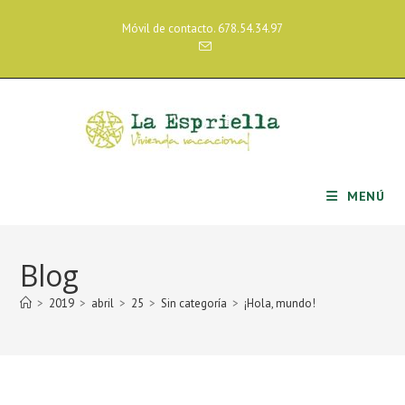
Ir
Móvil de contacto. 678.54.34.97
al
contenido
MENÚ
Blog
>
2019
>
abril
>
25
>
Sin categoría
>
¡Hola, mundo!