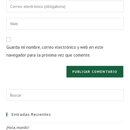
nombre
Introduce
o
tu
nombre
dirección
Introduce
de
de
la
usuario
correo
URL
para
electrónico
de
comentar
Guarda mi nombre, correo electrónico y web en este
para
tu
comentar
navegador para la próxima vez que comente.
web
(opcional)
Pul
Esc
par
Entradas Recientes
cer
el
¡Hola, mundo!
pan