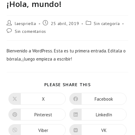
¡Hola, mundo!
Autor
Publicación
Categoría
laespriella
25 abril, 2019
Sin categoría
de
de
de
Comentarios
Sin comentarios
la
la
la
de
entrada:
entrada:
entrada:
la
entrada:
Bienvenido a WordPress. Esta es tu primera entrada. Edítala o
bórrala, ¡luego empieza a escribir!
COMPARTIR
PLEASE SHARE THIS
ESTE
CONTENIDO
X
Facebook
Se
Se
abre
abre
en
en
una
una
Pinterest
LinkedIn
Se
Se
nueva
nueva
abre
abre
ventana
ventana
en
en
una
una
Viber
VK
Se
Se
nueva
nueva